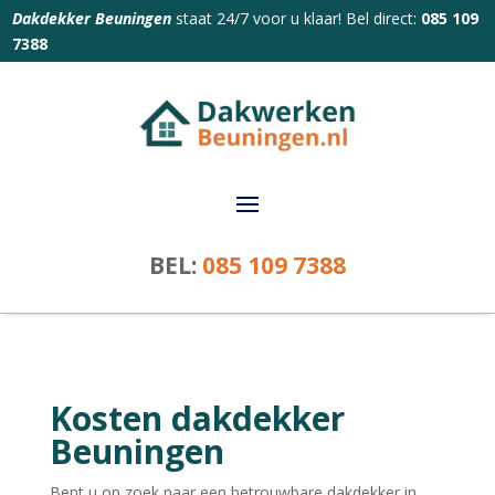
Dakdekker Beuningen
staat 24/7 voor u klaar! Bel direct:
085 109
7388
BEL:
085 109 7388
Kosten dakdekker
Beuningen
Bent u op zoek naar een betrouwbare dakdekker in